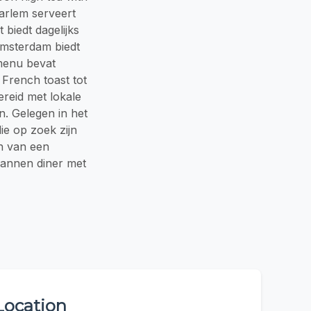
aarlem serveert
biedt dagelijks
Amsterdam biedt
 menu bevat
 French toast tot
reid met lokale
. Gelegen in het
ie op zoek zijn
n van een
pannen diner met
Location