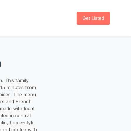
Get Listed
m
 This family
t 15 minutes from
hoices. The menu
ers and French
 made with local
ted in central
ntic, home-style
on high tea with