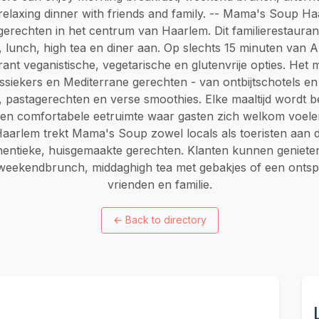
 relaxing dinner with friends and family. -- Mama's Soup H
erechten in het centrum van Haarlem. Dit familierestaurant 
h, lunch, high tea en diner aan. Op slechts 15 minuten van 
rant veganistische, vegetarische en glutenvrije opties. Het
siekers en Mediterrane gerechten - van ontbijtschotels en
 pastagerechten en verse smoothies. Elke maaltijd wordt be
 een comfortabele eetruimte waar gasten zich welkom voelen
arlem trekt Mama's Soup zowel locals als toeristen aan d
hentieke, huisgemaakte gerechten. Klanten kunnen geniete
 weekendbrunch, middaghigh tea met gebakjes of een onts
vrienden en familie.
←
Back to directory