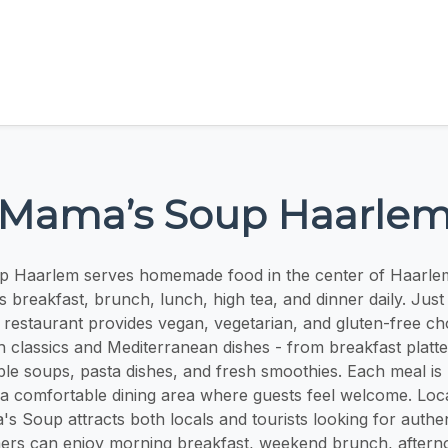
Mama’s Soup Haarle
 Haarlem serves homemade food in the center of Haarlem.
s breakfast, brunch, lunch, high tea, and dinner daily. Jus
restaurant provides vegan, vegetarian, and gluten-free c
h classics and Mediterranean dishes - from breakfast platt
ble soups, pasta dishes, and fresh smoothies. Each meal is
n a comfortable dining area where guests feel welcome. Loca
 Soup attracts both locals and tourists looking for authe
ers can enjoy morning breakfast, weekend brunch, afterno