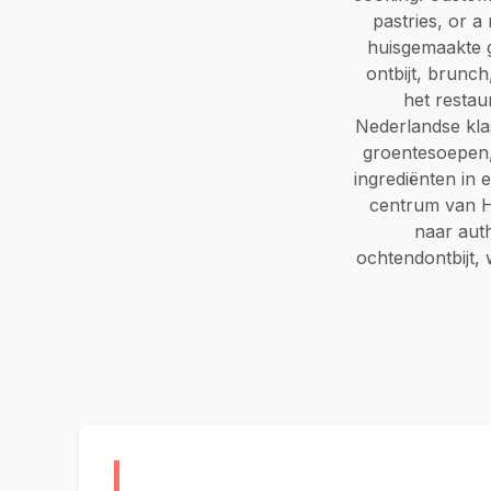
pastries, or a
huisgemaakte g
ontbijt, brunc
het restau
Nederlandse klas
groentesoepen,
ingrediënten in
centrum van Ha
naar aut
ochtendontbijt,