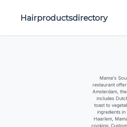
Hairproductsdirectory
Mama's Soup
restaurant offer
Amsterdam, the 
includes Dutc
toast to vegeta
ingredients i
Haarlem, Mama's
cooking. Custom