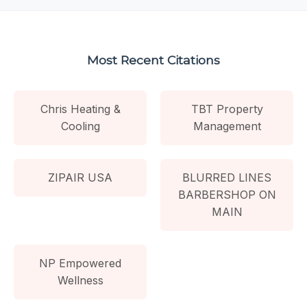
Most Recent Citations
Chris Heating &
TBT Property
Cooling
Management
ZIPAIR USA
BLURRED LINES
BARBERSHOP ON
MAIN
NP Empowered
Wellness