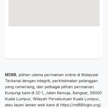
MD88
, pilihan utama permainan online di Malaysia!
Terkenal dengan integriti, perkhidmatan pelanggan
yang cemerlang, dan pelbagai pilihan permainan.
Kunjungi kami di 32-1, Jalan Kemuja, Bangsar, 59000
Kuala Lumpur, Wilayah Persekutuan Kuala Lumpur,
atau layari laman web kami di https://md88login.org/.