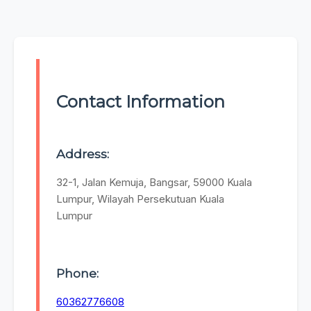
Contact Information
Address:
32-1, Jalan Kemuja, Bangsar, 59000 Kuala
Lumpur, Wilayah Persekutuan Kuala
Lumpur
Phone:
60362776608